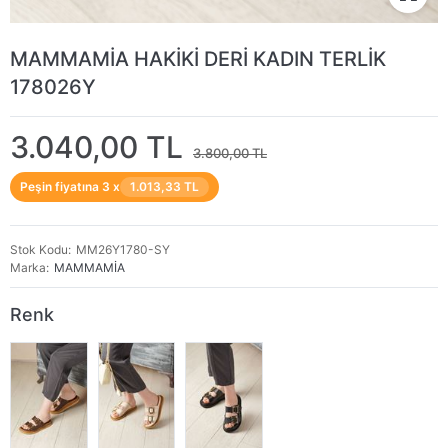
MAMMAMİA HAKİKİ DERİ KADIN TERLİK
178026Y
3.040,00 TL
3.800,00 TL
Peşin fiyatına 3 x
1.013,33 TL
Stok Kodu
MM26Y1780-SY
Marka
MAMMAMİA
Renk