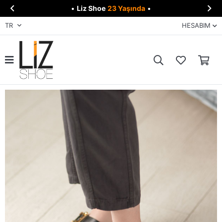


•
Liz Shoe
23 Yaşında
•
TR
HESABIM