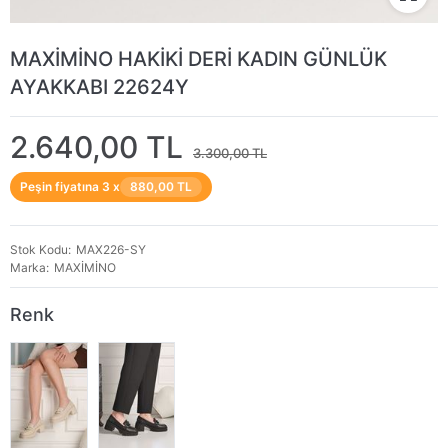
MAXİMİNO HAKİKİ DERİ KADIN GÜNLÜK
AYAKKABI 22624Y
2.640,00 TL
3.300,00 TL
Peşin fiyatına 3 x
880,00 TL
Stok Kodu
MAX226-SY
Marka
MAXİMİNO
Renk