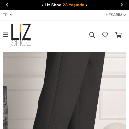


•
Liz Shoe
23 Yaşında
•
TR
HESABIM