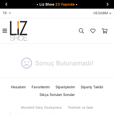


•
Liz Shoe
23 Yaşında
•
TR
HESABIM
Sonuç Bulunamadı!
Hesabım
Favorilerim
Siparişlerim
Sipariş Takibi
Sıkça Sorulan Sorular
Mesafeli Satış Sözleşmesi
Teslimat ve İade