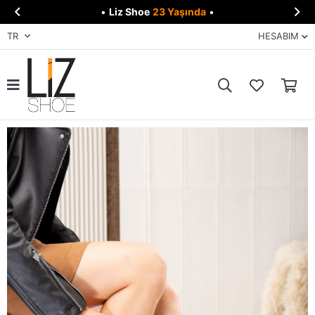


•
Liz Shoe
23 Yaşında
•
TR
HESABIM