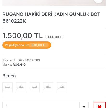
RUGANO HAKİKİ DERİ KADIN GÜNLÜK BOT
6610222K
1.500,00 TL
3.000,00 TL
Peşin fiyatına 3 x
500,00 TL
Stok Kodu
RGN66102-TBS
Marka
RUGANO
Beden
36
37
38
39
40