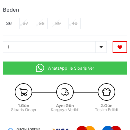
Beden
36
37
38
39
40
WhatsApp İle Sipariş Ver
1.Gün
Aynı Gün
2.Gün
Sipariş Onayı
Kargoya Verildi
Teslim Edildi