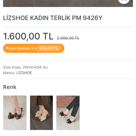
LİZSHOE KADIN TERLİK PM 9426Y
1.600,00 TL
2.000,00 TL
Peşin fiyatına 3 x
533,33 TL
Stok Kodu
PM161K94-BJ
Marka
LİZSHOE
Renk