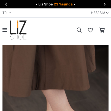


•
Liz Shoe
23 Yaşında
•
TR
HESABIM