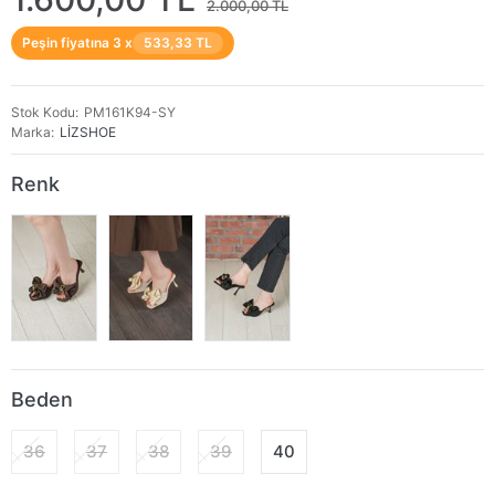
2.000,00 TL
Peşin fiyatına 3 x
533,33 TL
Stok Kodu
PM161K94-SY
Marka
LİZSHOE
Renk
Beden
36
37
38
39
40