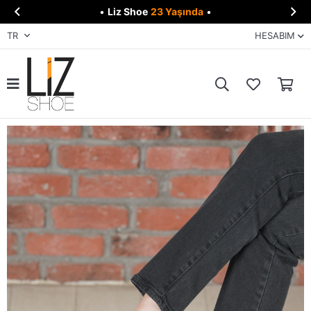


•
Liz Shoe
23 Yaşında
•
TR
HESABIM